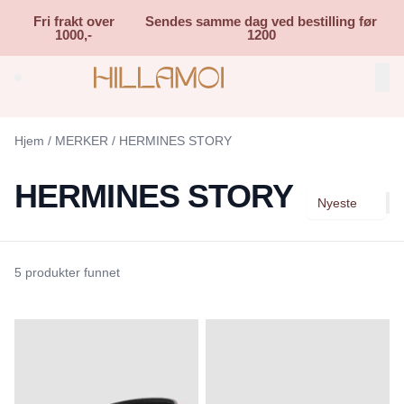
Skip to main content
Fri frakt over
Sendes samme dag ved bestilling før
1000,-
1200
Search (⌘K)
Hjem
/
MERKER
/
HERMINES STORY
HERMINES STORY
Nyeste
5 produkter funnet