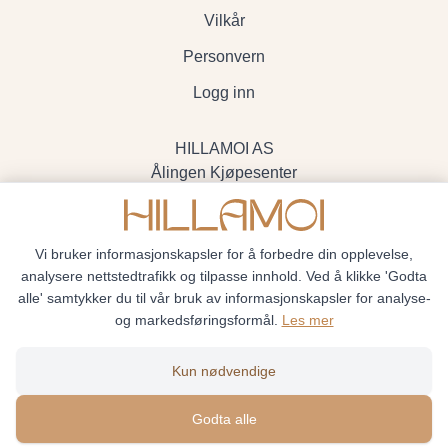
Vilkår
Personvern
Logg inn
HILLAMOI AS
Ålingen Kjøpesenter
Myrenvegen 19, 3570 Ål
- Org.nr. 928705234
Vi bruker informasjonskapsler for å forbedre din opplevelse,
analysere nettstedtrafikk og tilpasse innhold. Ved å klikke 'Godta
alle' samtykker du til vår bruk av informasjonskapsler for analyse-
og markedsføringsformål.
Les mer
Hillamoi © 2026
Kun nødvendige
Siden driftes av
Shoplabs
Godta alle