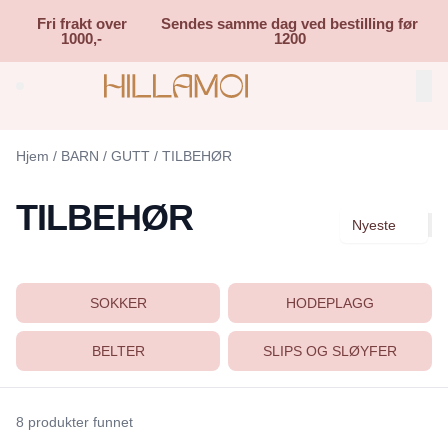
Skip to main content
Fri frakt over
Sendes samme dag ved bestilling før
1000,-
1200
Search (⌘K)
Hjem
/
BARN
/
GUTT
/
TILBEHØR
TILBEHØR
Nyeste
SOKKER
HODEPLAGG
BELTER
SLIPS OG SLØYFER
8 produkter funnet