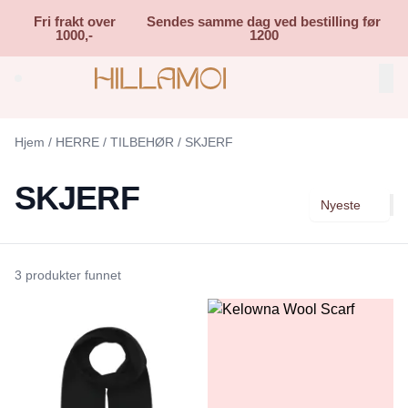
Skip to main content
Fri frakt over
Sendes samme dag ved bestilling før
1000,-
1200
Search (⌘K)
Hjem
/
HERRE
/
TILBEHØR
/
SKJERF
SKJERF
Nyeste
3 produkter funnet