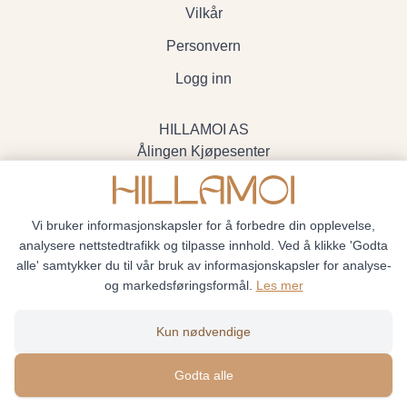
Vilkår
Personvern
Logg inn
HILLAMOI AS
Ålingen Kjøpesenter
Myrenvegen 19, 3570 Ål
- Org.nr. 928705234
Vi bruker informasjonskapsler for å forbedre din opplevelse,
analysere nettstedtrafikk og tilpasse innhold. Ved å klikke 'Godta
alle' samtykker du til vår bruk av informasjonskapsler for analyse-
og markedsføringsformål.
Les mer
Hillamoi © 2026
Kun nødvendige
Siden driftes av
Shoplabs
Godta alle