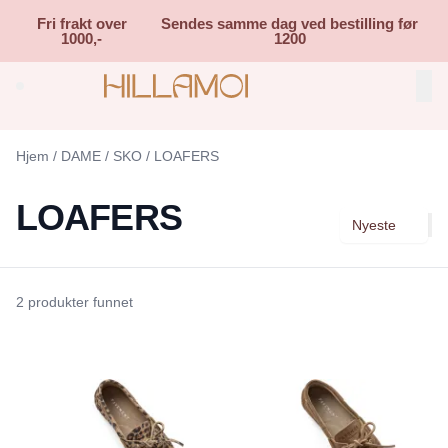
Skip to main content
Fri frakt over
Sendes samme dag ved bestilling før
1000,-
1200
Search (⌘K)
Hjem
/
DAME
/
SKO
/
LOAFERS
LOAFERS
Nyeste
2 produkter funnet