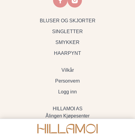
BLUSER OG SKJORTER
SINGLETTER
SMYKKER
HAARPYNT
Vilkår
Personvern
Logg inn
HILLAMOI AS
Ålingen Kjøpesenter
Myrenvegen 19, 3570 Ål
- Org.nr. 928705234