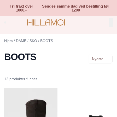
Skip to main content
Fri frakt over
Sendes samme dag ved bestilling før
1000,-
1200
Search (⌘K)
Hjem
/
DAME
/
SKO
/
BOOTS
BOOTS
Nyeste
12 produkter funnet