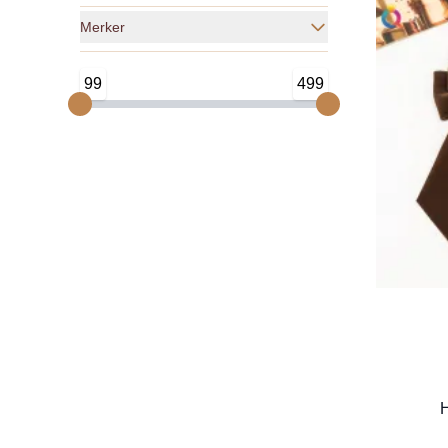
Merker
99
499
H