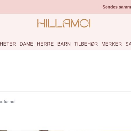
Sendes samme 
HETER
DAME
HERRE
BARN
TILBEHØR
MERKER
S
er funnet