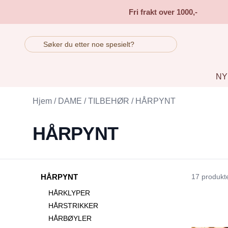
Skip to main content
Fri frakt over 1000,-
NY
Hjem
/
DAME
/
TILBEHØR
/
HÅRPYNT
HÅRPYNT
HÅRPYNT
17 produkt
HÅRKLYPER
HÅRSTRIKKER
HÅRBØYLER