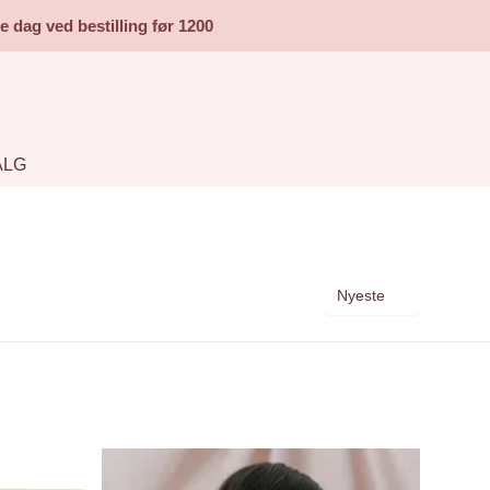
dag ved bestilling før 1200
ALG
Nyeste