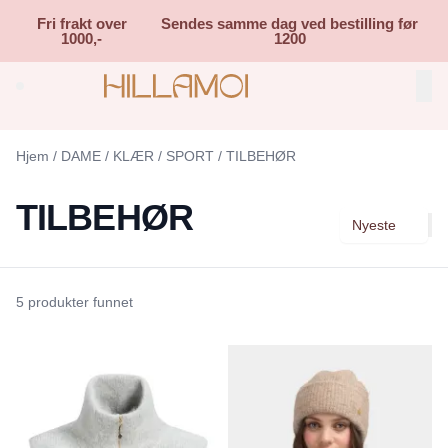
Skip to main content
Fri frakt over
Sendes samme dag ved bestilling før
1000,-
1200
Search (⌘K)
Hjem
/
DAME
/
KLÆR
/
SPORT
/
TILBEHØR
TILBEHØR
Nyeste
5 produkter funnet