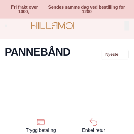
Skip to main content
Fri frakt over
Sendes samme dag ved bestilling før
1000,-
1200
Search (⌘K)
PANNEBÅND
Nyeste
Trygg betaling
Enkel retur