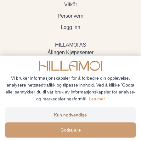
Vilkår
Personvern
Logg inn
HILLAMOI AS
Ålingen Kjøpesenter
Myrenvegen 19, 3570 Ål
- Org.nr. 928705234
Vi bruker informasjonskapsler for å forbedre din opplevelse,
analysere nettstedtrafikk og tilpasse innhold. Ved å klikke 'Godta
alle' samtykker du til vår bruk av informasjonskapsler for analyse-
og markedsføringsformål.
Les mer
Hillamoi © 2026
Kun nødvendige
Siden driftes av
Shoplabs
Godta alle