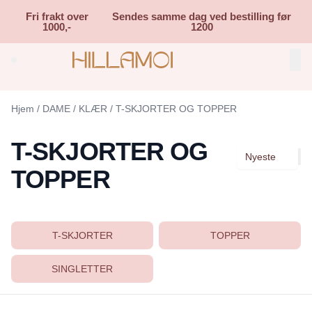
Skip to main content
Fri frakt over
Sendes samme dag ved bestilling før
1000,-
1200
Search (⌘K)
Hjem
/
DAME
/
KLÆR
/
T-SKJORTER OG TOPPER
T-SKJORTER OG
Nyeste
TOPPER
T-SKJORTER
TOPPER
SINGLETTER