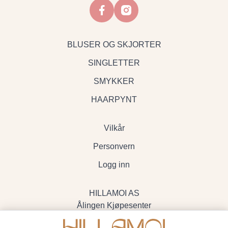
facebook
instagram
BLUSER OG SKJORTER
SINGLETTER
SMYKKER
HAARPYNT
Vilkår
Personvern
Logg inn
HILLAMOI AS
Ålingen Kjøpesenter
Myrenvegen 19, 3570 Ål