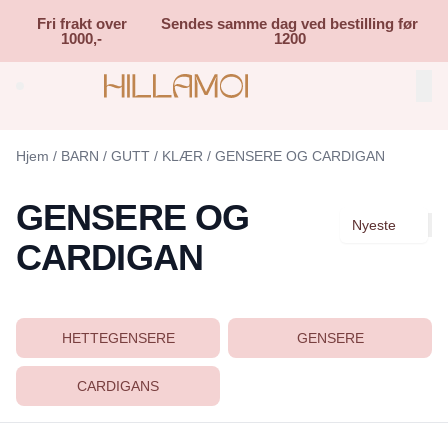
Skip to main content
Fri frakt over
Sendes samme dag ved bestilling før
1000,-
1200
Search (⌘K)
Hjem
/
BARN
/
GUTT
/
KLÆR
/
GENSERE OG CARDIGAN
GENSERE OG
Nyeste
CARDIGAN
HETTEGENSERE
GENSERE
CARDIGANS