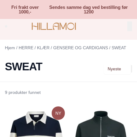
Skip to main content
Fri frakt over
Sendes samme dag ved bestilling før
1000,-
1200
Search (⌘K)
Hjem
/
HERRE
/
KLÆR
/
GENSERE OG CARDIGANS
/
SWEAT
SWEAT
Nyeste
9 produkter funnet
NY