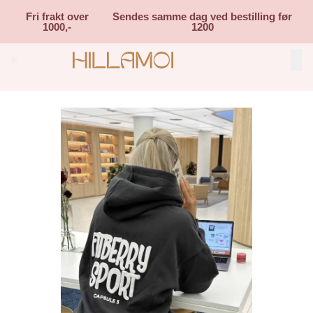
Skip to main content
Fri frakt over
Sendes samme dag ved bestilling før
1000,-
1200
Search (⌘K)