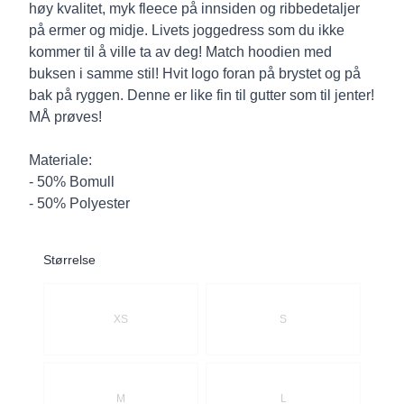
høy kvalitet, myk fleece på innsiden og ribbedetaljer
på ermer og midje. Livets joggedress som du ikke
kommer til å ville ta av deg! Match hoodien med
buksen i samme stil! Hvit logo foran på brystet og på
bak på ryggen. Denne er like fin til gutter som til jenter!
MÅ prøves!
Materiale:
- 50% Bomull
- 50% Polyester
Størrelse
Velg en Størrelse
XS
S
M
L