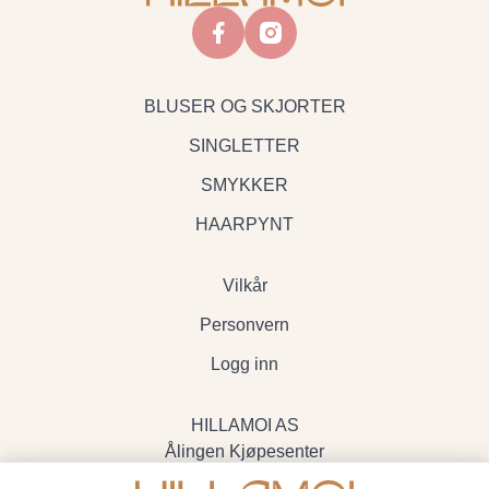
facebook
instagram
BLUSER OG SKJORTER
SINGLETTER
SMYKKER
HAARPYNT
Vilkår
Personvern
Logg inn
HILLAMOI AS
Ålingen Kjøpesenter
Myrenvegen 19, 3570 Ål