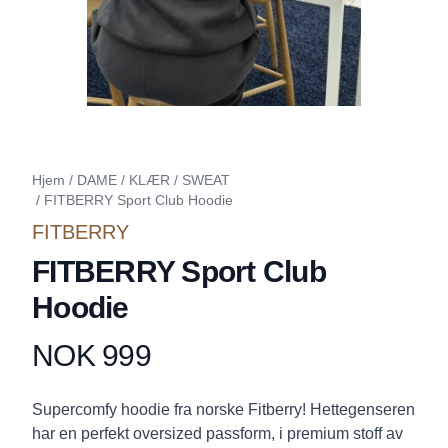
Hjem
/
DAME
/
KLÆR
/
SWEAT
/
FITBERRY Sport Club Hoodie
FITBERRY
FITBERRY Sport Club
Hoodie
NOK 999
Produktdetaljer
Description
Supercomfy hoodie fra norske Fitberry! Hettegenseren
har en perfekt oversized passform, i premium stoff av