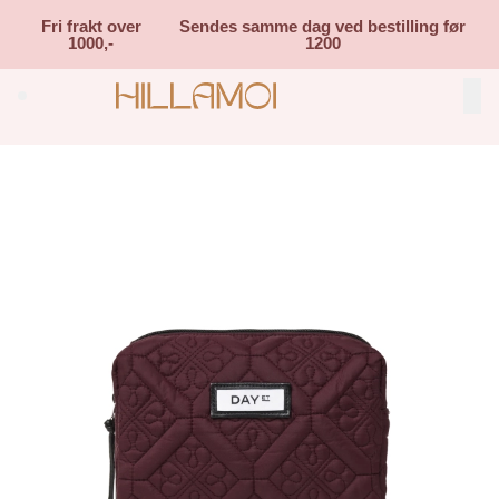
Skip to main content
Fri frakt over
Sendes samme dag ved bestilling før
1000,-
1200
Search (⌘K)