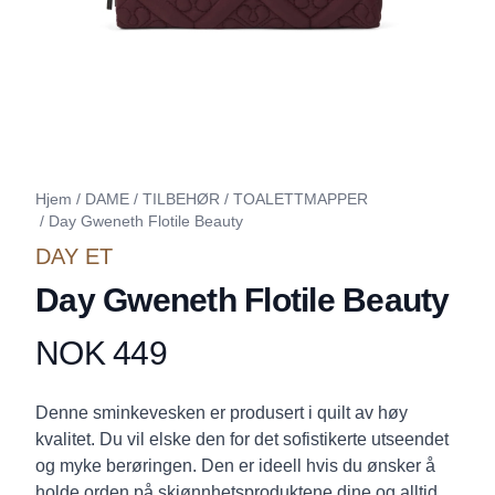
Hjem
/
DAME
/
TILBEHØR
/
TOALETTMAPPER
/
Day Gweneth Flotile Beauty
DAY ET
Day Gweneth Flotile Beauty
NOK 449
Produktdetaljer
Description
Denne sminkevesken er produsert i quilt av høy
kvalitet. Du vil elske den for det sofistikerte utseendet
og myke berøringen. Den er ideell hvis du ønsker å
holde orden på skjønnhetsproduktene dine og alltid