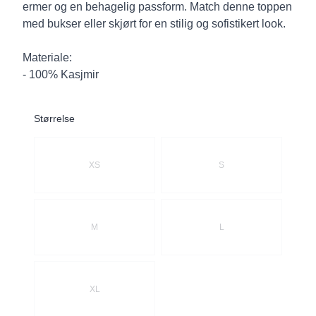
ermer og en behagelig passform. Match denne toppen
med bukser eller skjørt for en stilig og sofistikert look.
Materiale:
- 100% Kasjmir
Størrelse
Velg en Størrelse
XS
S
M
L
XL