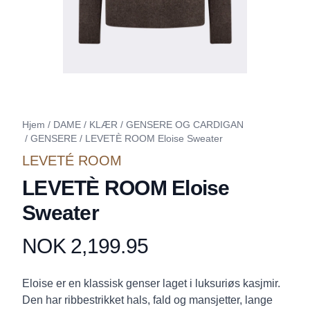
Hjem
/
DAME
/
KLÆR
/
GENSERE OG CARDIGAN
/
GENSERE
/
LEVETÈ ROOM Eloise Sweater
LEVETÉ ROOM
LEVETÈ ROOM Eloise
Sweater
NOK 2,199.95
Produktdetaljer
Description
Eloise er en klassisk genser laget i luksuriøs kasjmir.
Den har ribbestrikket hals, fald og mansjetter, lange