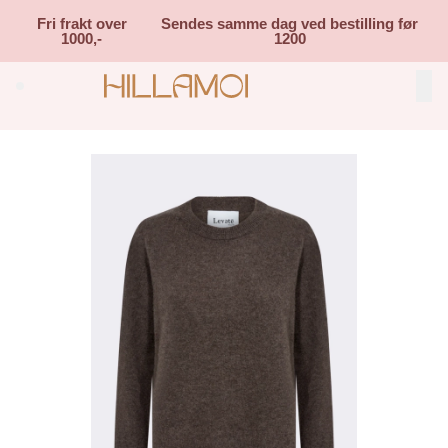
Skip to main content
Fri frakt over
Sendes samme dag ved bestilling før
1000,-
1200
Search (⌘K)