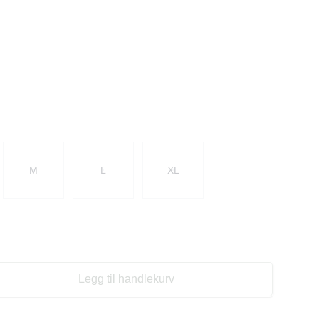
M
L
XL
Legg til handlekurv
se