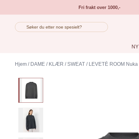
Skip to main content
Fri frakt over 1000,-
NY
Hjem
/
DAME
/
KLÆR
/
SWEAT
/
LEVETÈ ROOM Nuka 