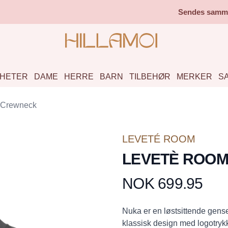
Sendes samme 
HETER
DAME
HERRE
BARN
TILBEHØR
MERKER
S
Crewneck
LEVETÉ ROOM
LEVETÈ ROOM 
NOK 699.95
Produktdetaljer
Description
Nuka er en løstsittende gense
klassisk design med logotrykk