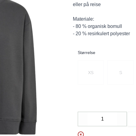
eller på reise
Materiale:
- 80 % organisk bomull
- 20 % resirkulert polyester
Størrelse
Velg en Størrelse
XS
S
Decrease
Increa