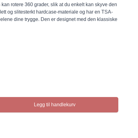
om kan rotere 360 grader, slik at du enkelt kan skyve den
t lett og slitesterkt hardcase-materiale og har en TSA-
ndelene dine trygge. Den er designet med den klassiske
Legg til handlekurv
se