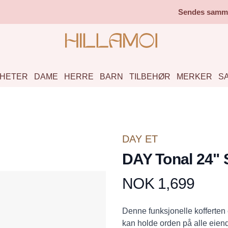
Sendes samme 
HETER
DAME
HERRE
BARN
TILBEHØR
MERKER
S
DAY ET
DAY Tonal 24" 
NOK 1,699
Produktdetaljer
Description
Denne funksjonelle kofferten 
kan holde orden på alle eien