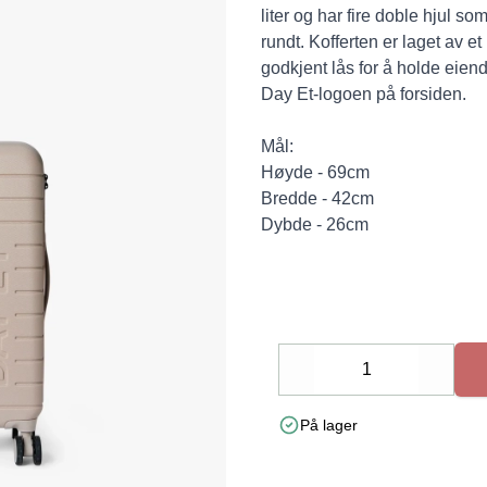
liter og har fire doble hjul s
rundt. Kofferten er laget av e
godkjent lås for å holde eie
Day Et-logoen på forsiden.
Mål:
Høyde - 69cm
Bredde - 42cm
Dybde - 26cm
Decrease
Increa
På lager