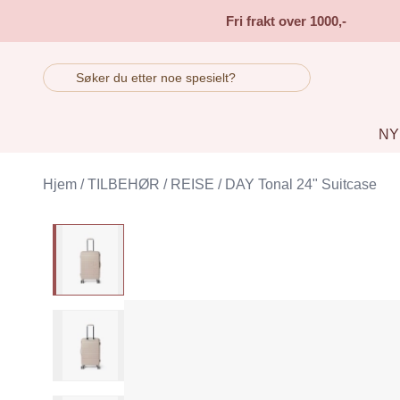
Skip to main content
Fri frakt over 1000,-
NY
Hjem
/
TILBEHØR
/
REISE
/
DAY Tonal 24" Suitcase