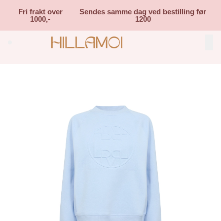
Skip to main content
Fri frakt over
Sendes samme dag ved bestilling før
1000,-
1200
Search (⌘K)