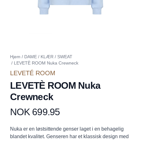
Hjem
/
DAME
/
KLÆR
/
SWEAT
/
LEVETÈ ROOM Nuka Crewneck
LEVETÉ ROOM
LEVETÈ ROOM Nuka
Crewneck
NOK 699.95
Produktdetaljer
Description
Nuka er en løstsittende genser laget i en behagelig
blandet kvalitet. Genseren har et klassisk design med