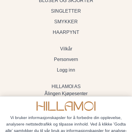
BLUSER OG SKJORTER
SINGLETTER
SMYKKER
HAARPYNT
Vilkår
Personvern
Logg inn
HILLAMOI AS
Ålingen Kjøpesenter
Myrenvegen 19, 3570 Ål
- Org.nr. 928705234
Vi bruker informasjonskapsler for å forbedre din opplevelse,
analysere nettstedtrafikk og tilpasse innhold. Ved å klikke 'Godta
alle' samtykker du til vår bruk av informasjonskapsler for analyse-