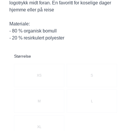
logotrykk midt foran. En favoritt for koselige dager
hjemme eller på reise
Materiale:
- 80 % organisk bomull
- 20 % resirkulert polyester
Størrelse
Velg en Størrelse
XS
S
M
L
XL