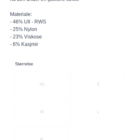
Materiale:
- 46% Ull - RWS
- 25% Nylon
- 23% Viskose
- 6% Kasjmir
Størrelse
Velg en Størrelse
XS
S
M
L
XL