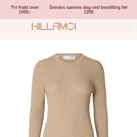
Skip to main content
Fri frakt over
Sendes samme dag ved bestilling før
1000,-
1200
Search (⌘K)