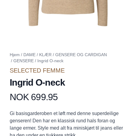
Hjem
/
DAME
/
KLÆR
/
GENSERE OG CARDIGAN
/
GENSERE
/
Ingrid O-neck
SELECTED FEMME
Ingrid O-neck
NOK 699.95
Produktdetaljer
Description
Gi basisgarderoben et løft med denne superdeilige
genseren! Den har en klassisk rund hals foran og
lange ermer. Style med alt fra miniskjørt til jeans eller
ha den under en tjukkere strikk.