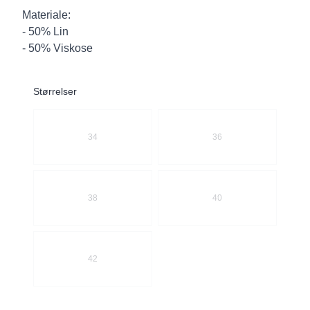
Materiale:
- 50% Lin
- 50% Viskose
Størrelser
Velg en Størrelser
34
36
38
40
42