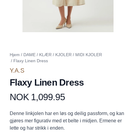
Hjem
/
DAME
/
KLÆR
/
KJOLER
/
MIDI KJOLER
/
Flaxy Linen Dress
Y.A.S
Flaxy Linen Dress
NOK 1,099.95
Produktdetaljer
Description
Denne linkjolen har en løs og deilig passform, og kan
gjøres mer figurativ med et belte i midjen. Ermene er
lette og har strikk i enden.