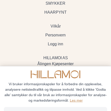
SMYKKER
HAARPYNT
Vilkår
Personvern
Logg inn
HILLAMOI AS
Ålingen Kjøpesenter
Myrenvegen 19, 3570 Ål
- Org.nr. 928705234
Vi bruker informasjonskapsler for å forbedre din opplevelse,
analysere nettstedtrafikk og tilpasse innhold. Ved å klikke 'Godta
alle' samtykker du til vår bruk av informasjonskapsler for analyse-
og markedsføringsformål.
Les mer
Hillamoi © 2026