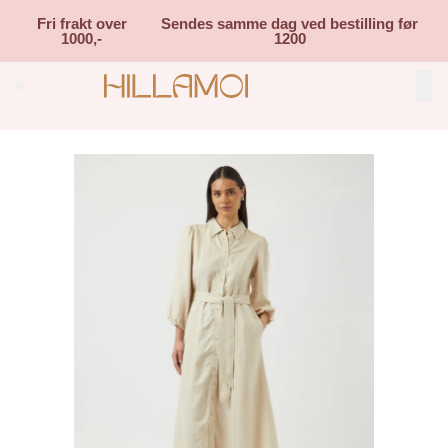
Skip to main content
Fri frakt over
Sendes samme dag ved bestilling før
1000,-
1200
Search (⌘K)