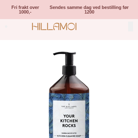
Skip to main content
Fri frakt over
Sendes samme dag ved bestilling før
1000,-
1200
Search (⌘K)