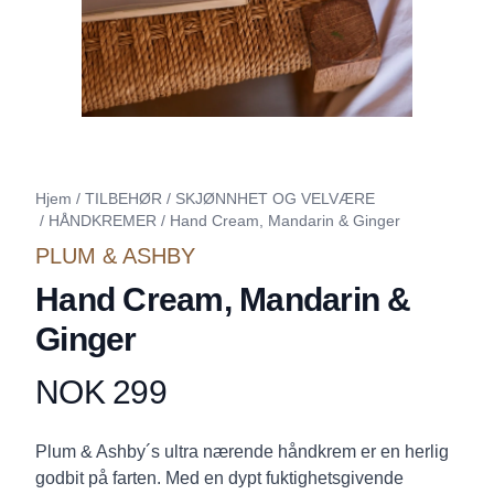
Hjem
/
TILBEHØR
/
SKJØNNHET OG VELVÆRE
/
HÅNDKREMER
/
Hand Cream, Mandarin & Ginger
PLUM & ASHBY
Hand Cream, Mandarin &
Ginger
NOK 299
Produktdetaljer
Description
Plum & Ashby´s ultra nærende håndkrem er en herlig
godbit på farten. Med en dypt fuktighetsgivende