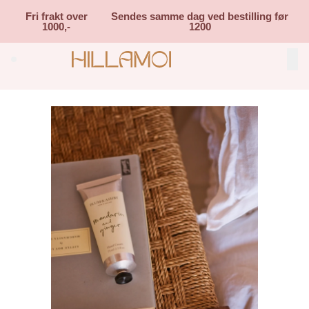
Skip to main content
Fri frakt over
Sendes samme dag ved bestilling før
1000,-
1200
Search (⌘K)