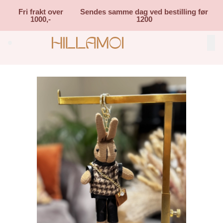
Skip to main content
Fri frakt over
Sendes samme dag ved bestilling før
1000,-
1200
Search (⌘K)