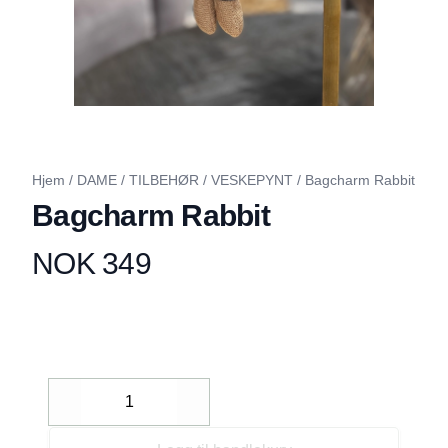
Hjem
/
DAME
/
TILBEHØR
/
VESKEPYNT
/
Bagcharm Rabbit
Bagcharm Rabbit
NOK 349
Produktdetaljer
Description
Decrease
Increase