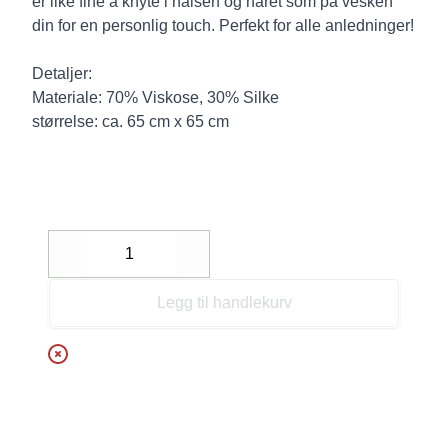
er like fine å knyte i halsen og håret som på vesken
din for en personlig touch. Perfekt for alle anledninger!
Detaljer:
Materiale: 70% Viskose, 30% Silke
størrelse: ca. 65 cm x 65 cm
Decrease
Increase
Legg til handlekurv