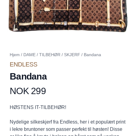
Hjem
/
DAME
/
TILBEHØR
/
SKJERF
/
Bandana
ENDLESS
Bandana
NOK 299
Produktdetaljer
Description
HØSTENS IT-TILBEHØR!
Nydelige silkeskjerf fra Endless, her i et populært print
i lekre bruntoner som passer perfekt til høsten! Disse