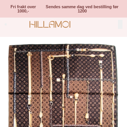
Skip to main content
Fri frakt over
Sendes samme dag ved bestilling før
1000,-
1200
Search (⌘K)