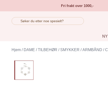
Skip to main content
Fri frakt over 1000,-
NY
Hjem
/
DAME
/
TILBEHØR
/
SMYKKER
/
ARMBÅND
/
C