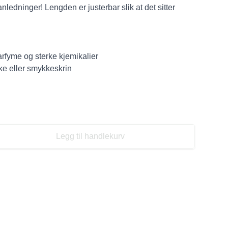
anledninger! Lengden er justerbar slik at det sitter
rfyme og sterke kjemikalier
ske eller smykkeskrin
Legg til handlekurv
se