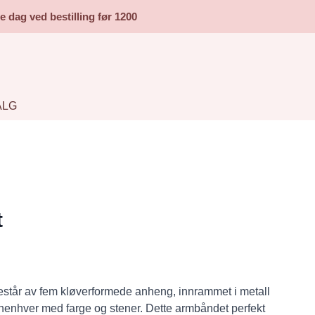
dag ved bestilling før 1200
ALG
t
står av fem kløverformede anheng, innrammet i metall
nnenhver med farge og stener. Dette armbåndet perfekt