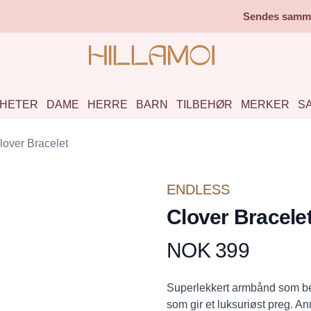
Sendes samme 
HETER
DAME
HERRE
BARN
TILBEHØR
MERKER
S
lover Bracelet
ENDLESS
Clover Bracele
NOK 399
Produktdetaljer
Description
Superlekkert armbånd som be
som gir et luksuriøst preg. A