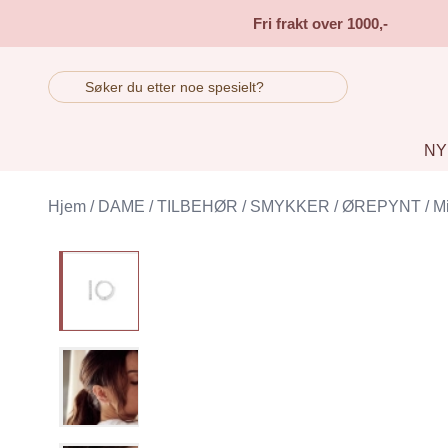
Skip to main content
Fri frakt over 1000,-
NY
Hjem
/
DAME
/
TILBEHØR
/
SMYKKER
/
ØREPYNT
/
M