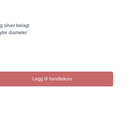
g silver belagt
 ytre diameter
Legg til handlekurv
se