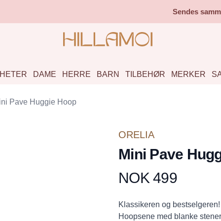
Sendes samme 
HETER
DAME
HERRE
BARN
TILBEHØR
MERKER
S
ini Pave Huggie Hoop
ORELIA
Mini Pave Hug
NOK 499
Produktdetaljer
Description
Klassikeren og bestselgeren!
Hoopsene med blanke stener 