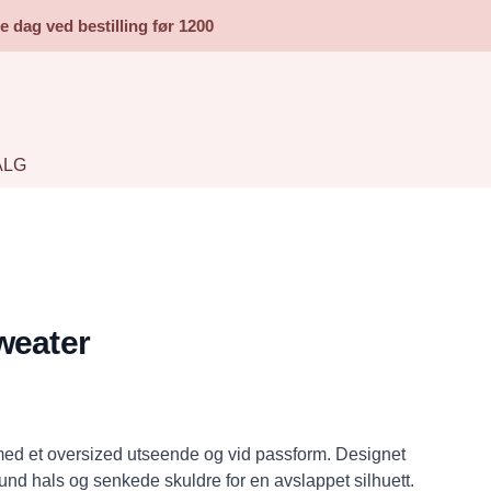
dag ved bestilling før 1200
ALG
weater
med et oversized utseende og vid passform. Designet
rund hals og senkede skuldre for en avslappet silhuett.