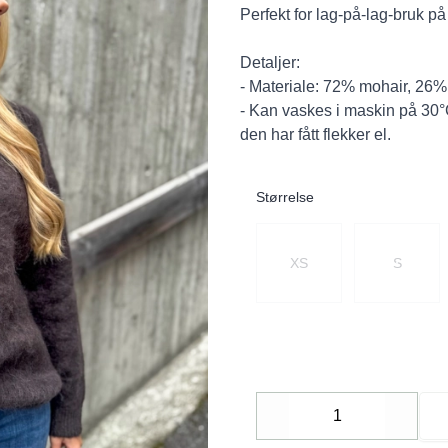
Perfekt for lag-på-lag-bruk på
Detaljer:
- Materiale: 72% mohair, 26
- Kan vaskes i maskin på 30°
den har fått flekker el.
Størrelse
Velg en Størrelse
XS
S
Decrease
Increa