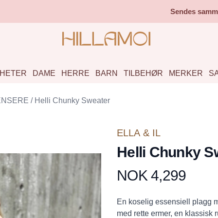
Sendes samme 
HETER
DAME
HERRE
BARN
TILBEHØR
MERKER
S
ENSERE
/
Helli Chunky Sweater
ELLA & IL
Helli Chunky S
NOK 4,299
Produktdetaljer
Description
En koselig essensiell plagg 
med rette ermer, en klassisk 