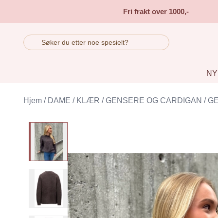
Skip to main content
Fri frakt over 1000,-
NY
Hjem
/
DAME
/
KLÆR
/
GENSERE OG CARDIGAN
/
G