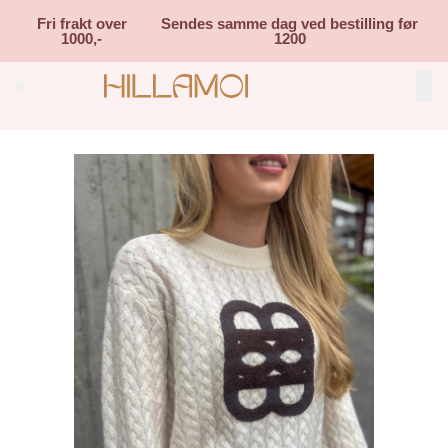
Skip to main content
Fri frakt over
Sendes samme dag ved bestilling før
1000,-
1200
Search (⌘K)