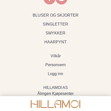
BLUSER OG SKJORTER
SINGLETTER
SMYKKER
HAARPYNT
Vilkår
Personvern
Logg inn
HILLAMOI AS
Ålingen Kjøpesenter
Myrenvegen 19, 3570 Ål
- Org.nr. 928705234