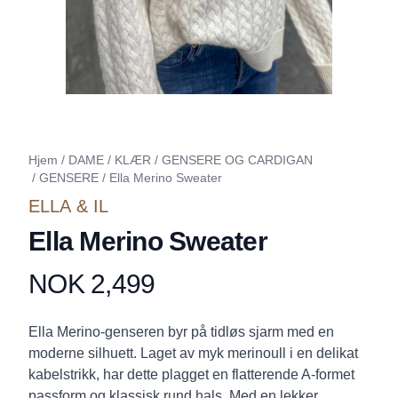
Hjem
/
DAME
/
KLÆR
/
GENSERE OG CARDIGAN
/
GENSERE
/
Ella Merino Sweater
ELLA & IL
Ella Merino Sweater
NOK 2,499
Produktdetaljer
Description
Ella Merino-genseren byr på tidløs sjarm med en
moderne silhuett. Laget av myk merinoull i en delikat
kabelstrikk, har dette plagget en flatterende A-formet
passform og klassisk rund hals. Med en lekker