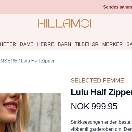
Sendes samme 
HETER
DAME
HERRE
BARN
TILBEHØR
MERKER
S
ENSERE
/
Lulu Half Zipper
SELECTED FEMME
Lulu Half Zippe
NOK 999.95
Produktdetaljer
Description
Strikksesongen er den beste s
vibber til garderoben din. D