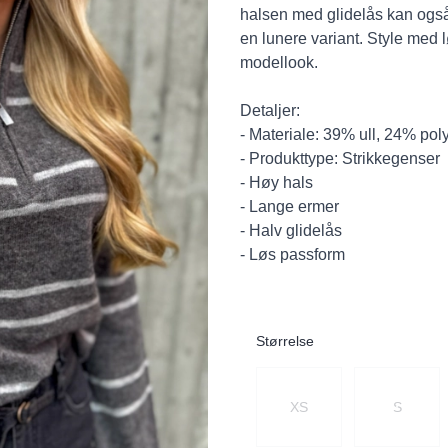
halsen med glidelås kan også b
en lunere variant. Style med l
modellook.
Detaljer:
- Materiale: 39% ull, 24% po
- Produkttype: Strikkegenser
- Høy hals
- Lange ermer
- Halv glidelås
- Løs passform
Størrelse
Velg en Størrelse
XS
S