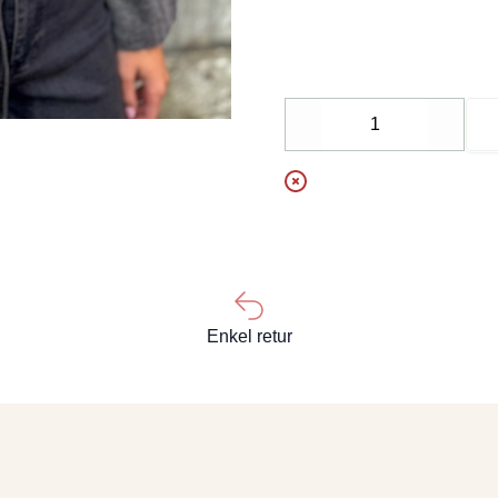
Decrease
Increa
Enkel retur