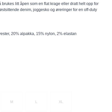
rukes litt åpen som en flat krage eller dratt helt opp for
østsittende denim, joggesko og øreringer for en off-duty
lyester, 20% alpakka, 15% nylon, 2% elastan
M
L
XL