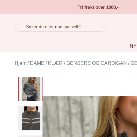
Skip to main content
Fri frakt over 1000,-
NY
Hjem
/
DAME
/
KLÆR
/
GENSERE OG CARDIGAN
/
G