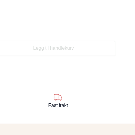
Legg til handlekurv
se
Fast frakt