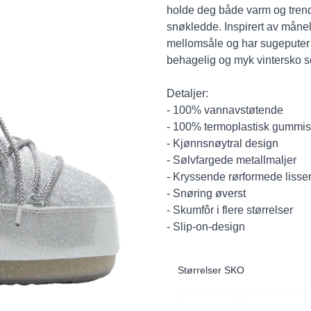
holde deg både varm og tren
snøkledde. Inspirert av månela
mellomsåle og har sugeputer
behagelig og myk vintersko 
Detaljer:
- 100% vannavstøtende
- 100% termoplastisk gummis
- Kjønnsnøytral design
- Sølvfargede metallmaljer
- Kryssende rørformede lisse
- Snøring øverst
- Skumfôr i flere størrelser
- Slip-on-design
Størrelser SKO
Velg en Størrelser SKO