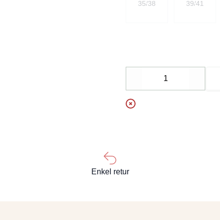
35/38
39/41
Decrease
Increa
Enkel retur