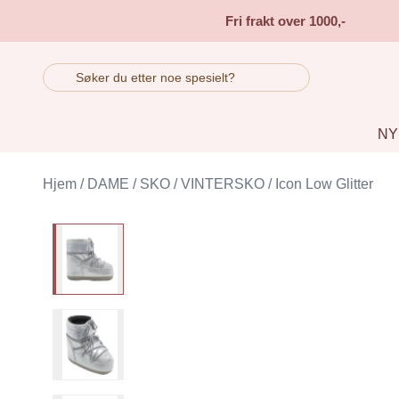
Skip to main content
Fri frakt over 1000,-
NY
Hjem
/
DAME
/
SKO
/
VINTERSKO
/
Icon Low Glitter