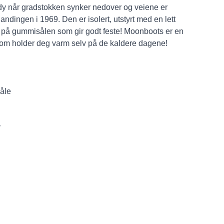
dy når gradstokken synker nedover og veiene er
ndingen i 1969. Den er isolert, utstyrt med en lett
 på gummisålen som gir godt feste! Moonboots er en
som holder deg varm selv på de kaldere dagene!
åle
r