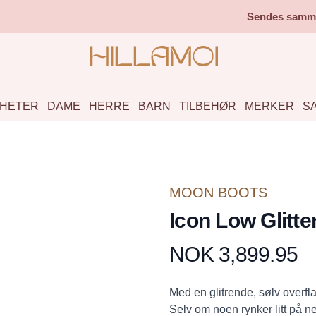
Sendes samme 
HETER
DAME
HERRE
BARN
TILBEHØR
MERKER
S
MOON BOOTS
Icon Low Glitte
NOK 3,899.95
Produktdetaljer
Description
Med en glitrende, sølv overfla
Selv om noen rynker litt på ne