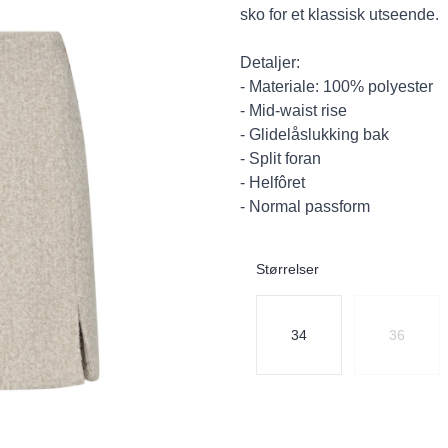
sko for et klassisk utseende.
Detaljer:
- Materiale: 100% polyester
- Mid-waist rise
- Glidelåslukking bak
- Split foran
- Helfôret
- Normal passform
Størrelser
Velg en Størrelser
34
36