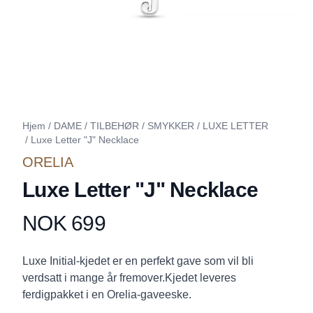
Hjem
/
DAME
/
TILBEHØR
/
SMYKKER
/
LUXE LETTER
/
Luxe Letter "J" Necklace
ORELIA
Luxe Letter "J" Necklace
NOK 699
Produktdetaljer
Description
Luxe Initial-kjedet er en perfekt gave som vil bli
verdsatt i mange år fremover.Kjedet leveres
ferdigpakket i en Orelia-gaveeske.