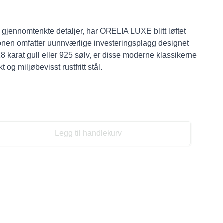
gjennomtenkte detaljer, har ORELIA LUXE blitt løftet
onen omfatter uunnværlige investeringsplagg designet
8 karat gull eller 925 sølv, er disse moderne klassikerne
t og miljøbevisst rustfritt stål.
Legg til handlekurv
se