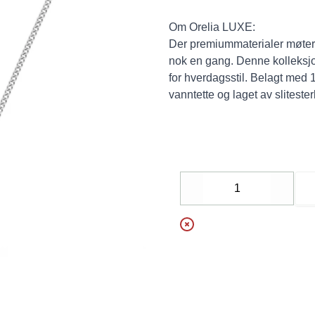
Om Orelia LUXE:
Der premiummaterialer møter 
nok en gang. Denne kolleksj
for hverdagsstil. Belagt med 1
vanntette og laget av slitesterk
Decrease
Increa