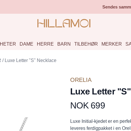
Sendes samme 
HETER
DAME
HERRE
BARN
TILBEHØR
MERKER
S
R
/
Luxe Letter "S" Necklace
ORELIA
Luxe Letter "S
NOK 699
Produktdetaljer
Description
Luxe Initial-kjedet er en perf
leveres ferdigpakket i en Ore