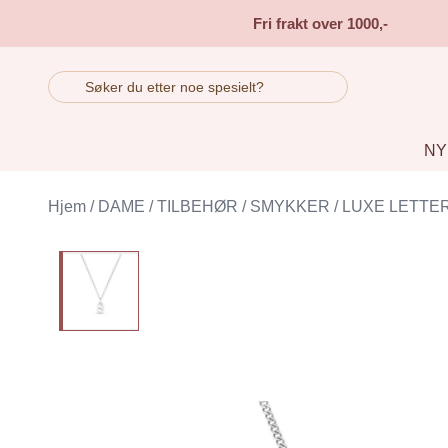
Skip to main content
Fri frakt over 1000,-
NY
Hjem
/
DAME
/
TILBEHØR
/
SMYKKER
/
LUXE LETTE