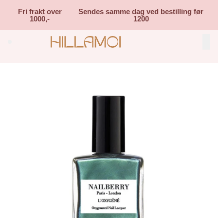
Skip to main content
Fri frakt over
Sendes samme dag ved bestilling før
1000,-
1200
Search (⌘K)