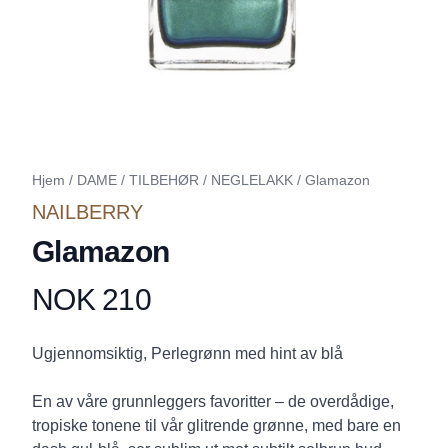
Hjem
/
DAME
/
TILBEHØR
/
NEGLELAKK
/
Glamazon
NAILBERRY
Glamazon
NOK 210
Produktdetaljer
Description
Ugjennomsiktig, Perlegrønn med hint av blå
En av våre grunnleggers favoritter – de overdådige,
tropiske tonene til vår glitrende grønne, med bare en