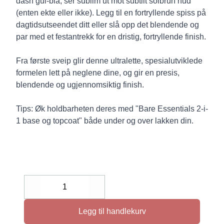
dash gul-blå, ser sublim ut mot subtilt solbrun hud
(enten ekte eller ikke). Legg til en fortryllende spiss på
dagtidsutseendet ditt eller slå opp det blendende og
par med et festantrekk for en dristig, fortryllende finish.
Fra første sveip glir denne ultralette, spesialutviklede
formelen lett på neglene dine, og gir en presis,
blendende og ugjennomsiktig finish.
Tips: Øk holdbarheten deres med "Bare Essentials 2-i-
1 base og topcoat" både under og over lakken din.
Decrease
Increase
Legg til handlekurv