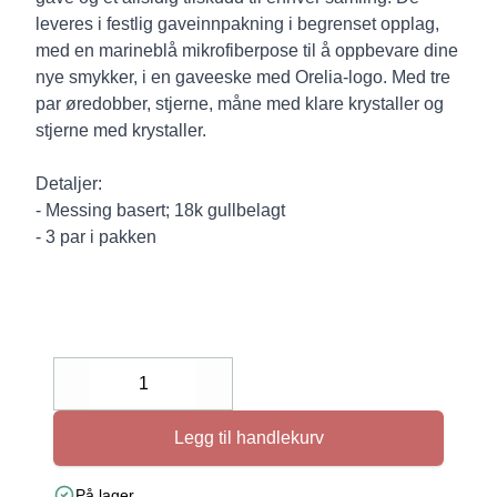
leveres i festlig gaveinnpakning i begrenset opplag,
med en marineblå mikrofiberpose til å oppbevare dine
nye smykker, i en gaveeske med Orelia-logo. Med tre
par øredobber, stjerne, måne med klare krystaller og
stjerne med krystaller.
Detaljer:
- Messing basert; 18k gullbelagt
- 3 par i pakken
Decrease
Increase
Legg til handlekurv
På lager