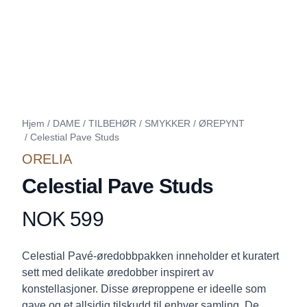
Hjem
/
DAME
/
TILBEHØR
/
SMYKKER
/
ØREPYNT
/
Celestial Pave Studs
ORELIA
Celestial Pave Studs
NOK 599
Produktdetaljer
Description
Celestial Pavé-øredobbpakken inneholder et kuratert
sett med delikate øredobber inspirert av
konstellasjoner. Disse øreproppene er ideelle som
gave og et allsidig tilskudd til enhver samling. De