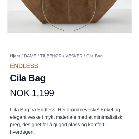
Hjem
/
DAME
/
TILBEHØR
/
VESKER
/
Cila Bag
ENDLESS
Cila Bag
NOK 1,199
Produktdetaljer
Description
Cila Bag fra Endless. Hei drømmeveske! Enkel og
elegant veske i mykt materiale med et minimalistisk
preg, designet for å gi god plass og komfort i
hverdagen.