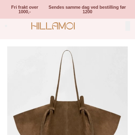
Skip to main content
Fri frakt over
Sendes samme dag ved bestilling før
1000,-
1200
Search (⌘K)