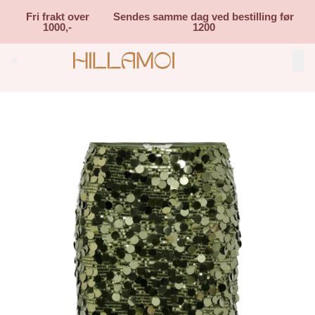
Skip to main content
Fri frakt over
Sendes samme dag ved bestilling før
1000,-
1200
Search (⌘K)