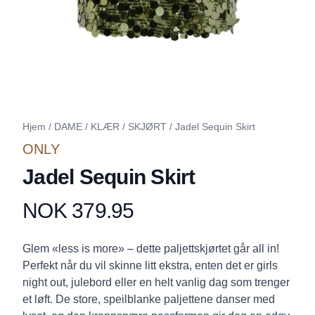
Hjem
/
DAME
/
KLÆR
/
SKJØRT
/
Jadel Sequin Skirt
ONLY
Jadel Sequin Skirt
NOK 379.95
Produktdetaljer
Description
Glem «less is more» – dette paljettskjørtet går all in!
Perfekt når du vil skinne litt ekstra, enten det er girls
night out, julebord eller en helt vanlig dag som trenger
et løft. De store, speilblanke paljettene danser med