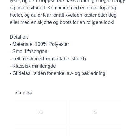
lyset, og den kroppsnære passformen gir deg en edgy
og leken silhuett. Kombiner med en enkel topp og
hæler, og du er klar for alt kvelden kaster etter deg
eller med en skjorte og boots for en roligere look!
Detaljer:
- Materiale: 100% Polyester
- Smal i fasongen
- Lett mesh med komfortabel stretch
- Klassisk minilengde
- Glidelås i siden for enkel av- og påkledning
Størrelse
Velg en Størrelse
XS
S