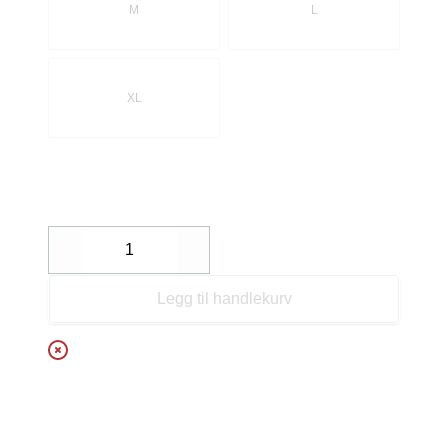
M
L
XL
Decrease
Increase
Legg til handlekurv