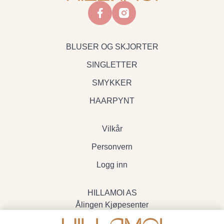
facebook
instagram
BLUSER OG SKJORTER
SINGLETTER
SMYKKER
HAARPYNT
Vilkår
Personvern
Logg inn
HILLAMOI AS
Ålingen Kjøpesenter
Myrenvegen 19, 3570 Ål