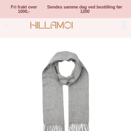
Skip to main content
Fri frakt over
Sendes samme dag ved bestilling før
1000,-
1200
Search (⌘K)