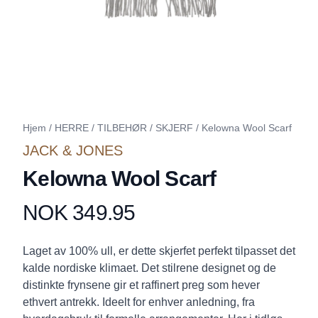
Hjem
/
HERRE
/
TILBEHØR
/
SKJERF
/
Kelowna Wool Scarf
JACK & JONES
Kelowna Wool Scarf
NOK 349.95
Produktdetaljer
Description
Laget av 100% ull, er dette skjerfet perfekt tilpasset det
kalde nordiske klimaet. Det stilrene designet og de
distinkte frynsene gir et raffinert preg som hever
ethvert antrekk. Ideelt for enhver anledning, fra