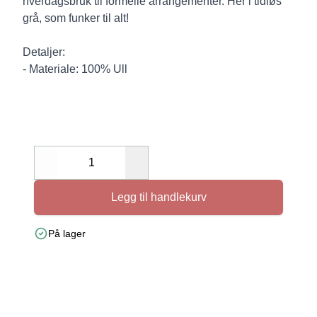
hverdagsbruk til formelle arrangementer. Her i tidløs
grå, som funker til alt!
Detaljer:
- Materiale: 100% Ull
Decrease
Increase
Legg til handlekurv
På lager