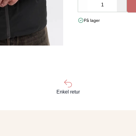
Decrease
Increa
På lager
Enkel retur