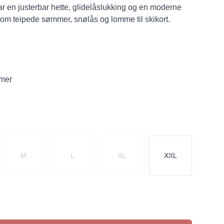
r en justerbar hette, glidelåslukking og en moderne
som teipede sømmer, snølås og lomme til skikort.
mmer
M
L
XL
XXL