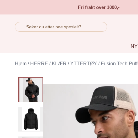
Skip to main content
Fri frakt over 1000,-
NY
Hjem
/
HERRE
/
KLÆR
/
YTTERTØY
/
Fusion Tech Puff