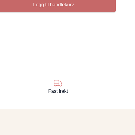
Legg til handlekurv
se
Fast frakt