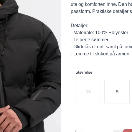
ute og komforten inne. Den ha
passform. Praktiske detaljer 
Detaljer:
- Materiale: 100% Polyester
- Teipede sømmer
- Glidelås i front, samt på lo
- Lomme til skikort på armen
Størrelse
Velg en Størrelse
XS
S