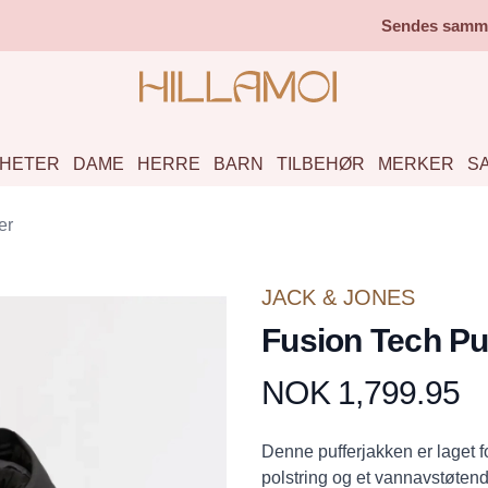
Sendes samme 
HETER
DAME
HERRE
BARN
TILBEHØR
MERKER
S
er
JACK & JONES
Fusion Tech Pu
NOK 1,799.95
Produktdetaljer
Description
Denne pufferjakken er laget fo
polstring og et vannavstøtende