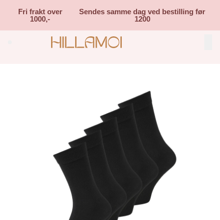
Skip to main content
Fri frakt over
Sendes samme dag ved bestilling før
1000,-
1200
Search (⌘K)