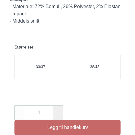
- Materiale: 72% Bomull, 26% Polyester, 2% Elastan
- 5-pack
- Middels snitt
Størrelser
Velg en Størrelser
33/37
38/43
Decrease
Increase
Legg til handlekurv