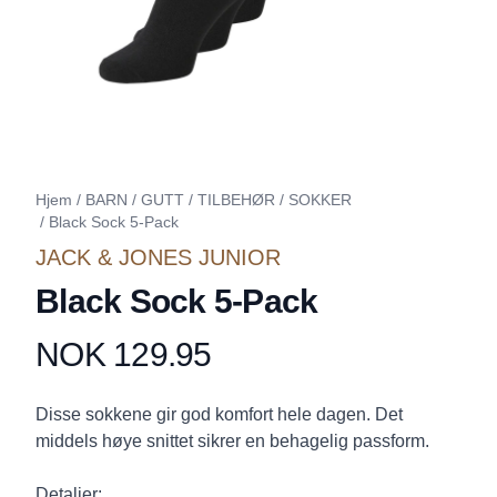
Hjem
/
BARN
/
GUTT
/
TILBEHØR
/
SOKKER
/
Black Sock 5-Pack
JACK & JONES JUNIOR
Black Sock 5-Pack
NOK 129.95
Produktdetaljer
Description
Disse sokkene gir god komfort hele dagen. Det
middels høye snittet sikrer en behagelig passform.
Detaljer: