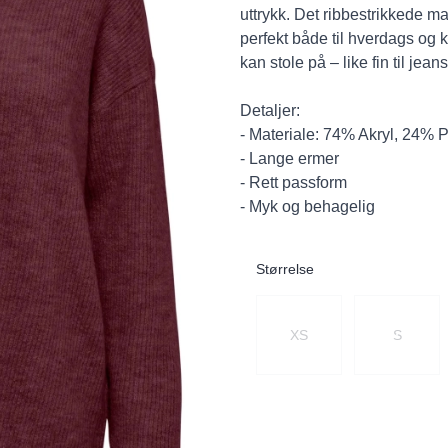
uttrykk. Det ribbestrikkede m
perfekt både til hverdags og 
kan stole på – like fin til jean
Detaljer:
- Materiale: 74% Akryl, 24% 
- Lange ermer
- Rett passform
- Myk og behagelig
Størrelse
Velg en Størrelse
XS
S