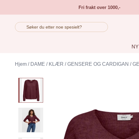
Skip to main content
Fri frakt over 1000,-
NY
Hjem
/
DAME
/
KLÆR
/
GENSERE OG CARDIGAN
/
G