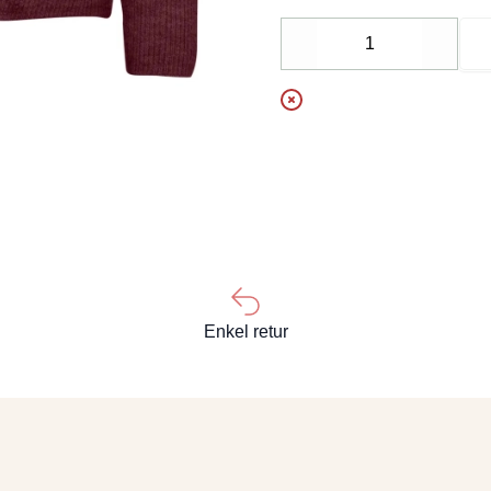
Decrease
Increa
Enkel retur