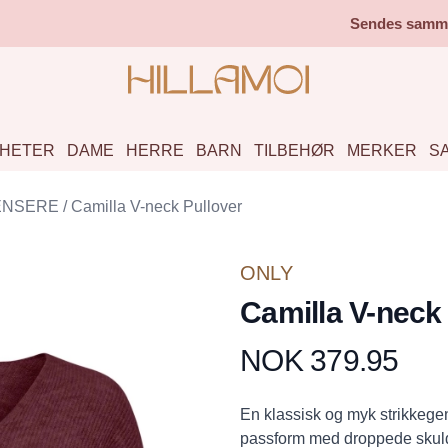
Sendes samme 
HETER
DAME
HERRE
BARN
TILBEHØR
MERKER
S
ENSERE
/
Camilla V-neck Pullover
ONLY
Camilla V-neck
NOK 379.95
Produktdetaljer
Description
En klassisk og myk strikkege
passform med droppede skuldr