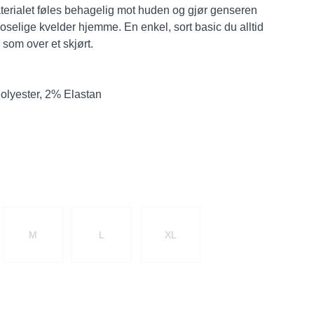
aterialet føles behagelig mot huden og gjør genseren
koselige kvelder hjemme. En enkel, sort basic du alltid
s som over et skjørt.
Polyester, 2% Elastan
M
L
XL