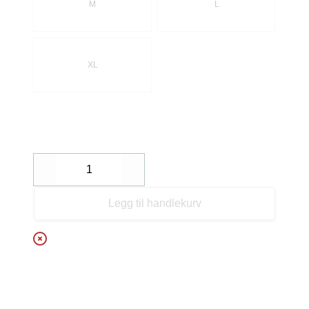
M
L
XL
Decrease
Increase
Legg til handlekurv