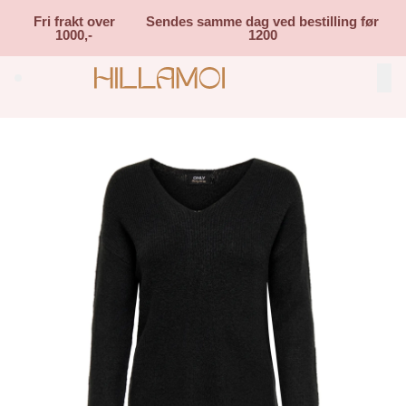
Skip to main content
Fri frakt over
Sendes samme dag ved bestilling før
1000,-
1200
Search (⌘K)