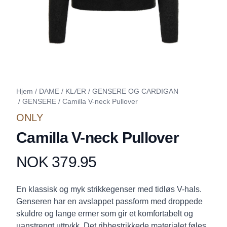
Hjem
/
DAME
/
KLÆR
/
GENSERE OG CARDIGAN
/
GENSERE
/
Camilla V-neck Pullover
ONLY
Camilla V-neck Pullover
NOK 379.95
Produktdetaljer
Description
En klassisk og myk strikkegenser med tidløs V-hals.
Genseren har en avslappet passform med droppede
skuldre og lange ermer som gir et komfortabelt og
uanstrengt uttrykk. Det ribbestrikkede materialet føles