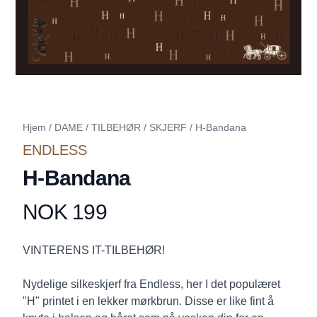
Hjem
/
DAME
/
TILBEHØR
/
SKJERF
/
H-Bandana
ENDLESS
H-Bandana
NOK 199
Produktdetaljer
Description
VINTERENS IT-TILBEHØR!
Nydelige silkeskjerf fra Endless, her I det populæret
"H" printet i en lekker mørkbrun. Disse er like fint å