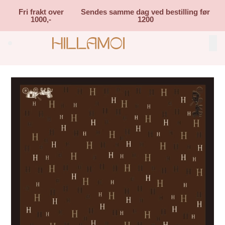
Skip to main content
Fri frakt over
Sendes samme dag ved bestilling før
1000,-
1200
Search (⌘K)