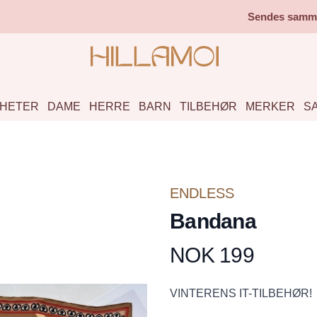
Sendes samme 
HETER
DAME
HERRE
BARN
TILBEHØR
MERKER
S
ENDLESS
Bandana
NOK 199
Produktdetaljer
Description
VINTERENS IT-TILBEHØR!