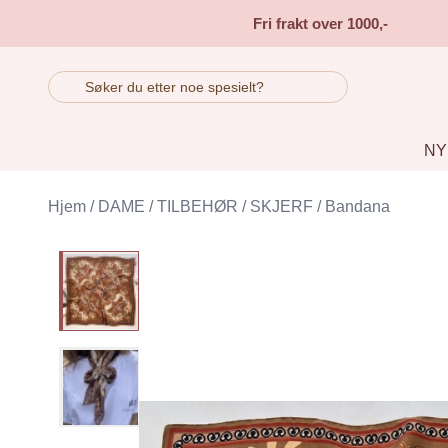
Skip to main content
Fri frakt over 1000,-
NY
Hjem
/
DAME
/
TILBEHØR
/
SKJERF
/
Bandana