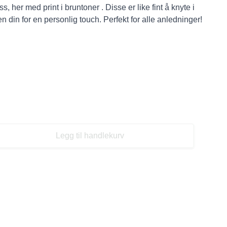
s, her med print i bruntoner . Disse er like fint å knyte i
 din for en personlig touch. Perfekt for alle anledninger!
Legg til handlekurv
se