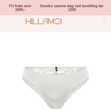
Skip to main content
Fri frakt over
Sendes samme dag ved bestilling før
1000,-
1200
Search (⌘K)