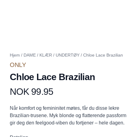
Hjem
/
DAME
/
KLÆR
/
UNDERTØY
/
Chloe Lace Brazilian
ONLY
Chloe Lace Brazilian
NOK 99.95
Produktdetaljer
Description
Når komfort og femininitet møtes, får du disse lekre
Brazilian-trusene. Myk blonde og flatterende passform
gir deg den feelgood-viben du fortjener – hele dagen.