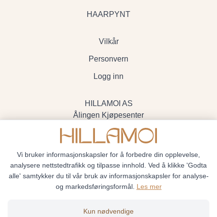
HAARPYNT
Vilkår
Personvern
Logg inn
HILLAMOI AS
Ålingen Kjøpesenter
Myrenvegen 19, 3570 Ål
- Org.nr. 928705234
Vi bruker informasjonskapsler for å forbedre din opplevelse,
analysere nettstedtrafikk og tilpasse innhold. Ved å klikke 'Godta
alle' samtykker du til vår bruk av informasjonskapsler for analyse-
og markedsføringsformål.
Les mer
Hillamoi © 2026
Kun nødvendige