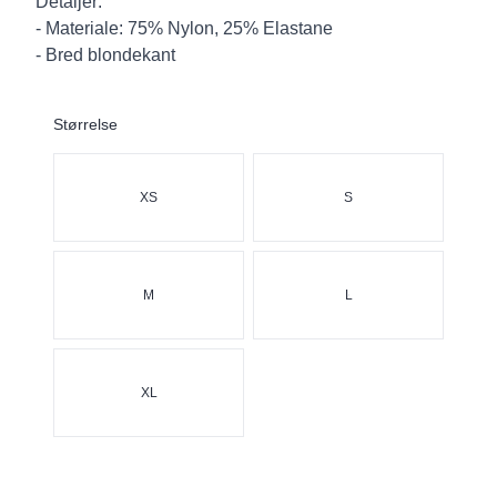
Detaljer:
- Materiale: 75% Nylon, 25% Elastane
- Bred blondekant
Størrelse
Velg en Størrelse
XS
S
M
L
XL