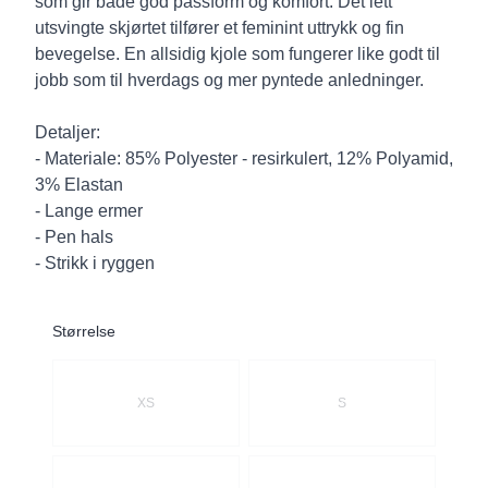
som gir både god passform og komfort. Det lett
utsvingte skjørtet tilfører et feminint uttrykk og fin
bevegelse. En allsidig kjole som fungerer like godt til
jobb som til hverdags og mer pyntede anledninger.
Detaljer:
- Materiale: 85% Polyester - resirkulert, 12% Polyamid,
3% Elastan
- Lange ermer
- Pen hals
- Strikk i ryggen
Størrelse
Velg en Størrelse
XS
S