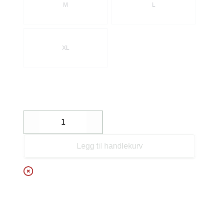
M
L
XL
Decrease
Increase
Legg til handlekurv