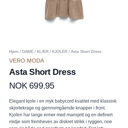
Hjem
/
DAME
/
KLÆR
/
KJOLER
/
Asta Short Dress
VERO MODA
Asta Short Dress
NOK 699.95
Produktdetaljer
Description
Elegant kjole i en myk babycord kvalitet med klassisk
skjortekrage og gjennomgående knapper i front.
Kjolen har lange ermer med mansjett og en definert
midje som fremheves av diskret strikk i ryggen, noe