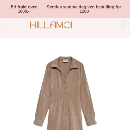
Skip to main content
Fri frakt over
Sendes samme dag ved bestilling før
1000,-
1200
Search (⌘K)