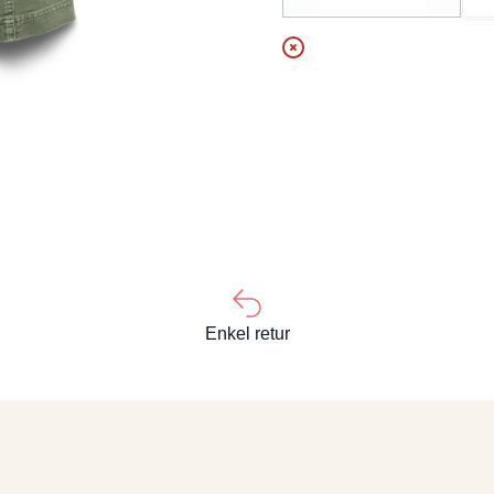
Decrease
Increa
Enkel retur