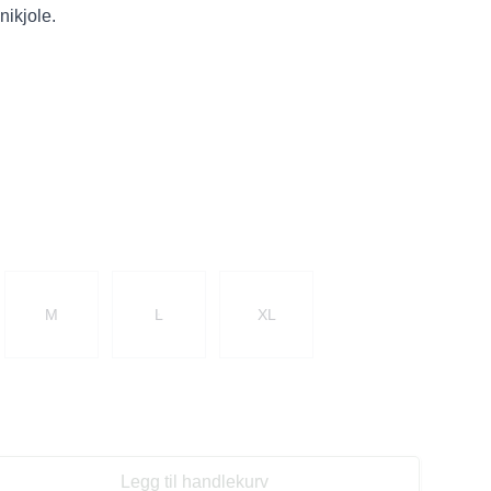
nikjole.
M
L
XL
Legg til handlekurv