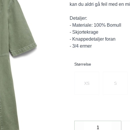
kan du aldri gå feil med en mi
Detaljer:
- Materiale: 100% Bomull
- Skjortekrage
- Knappedetaljer foran
- 3/4 ermer
Størrelse
Velg en Størrelse
XS
S