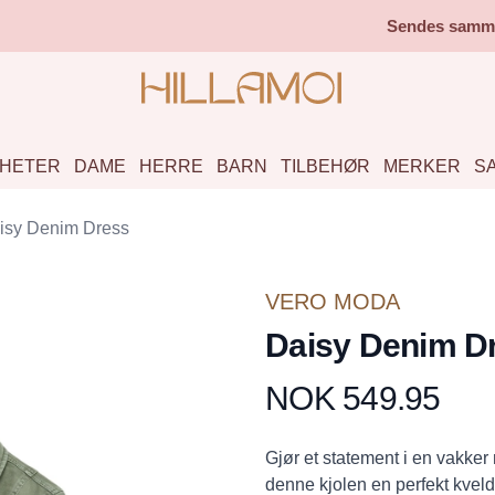
Sendes samme 
HETER
DAME
HERRE
BARN
TILBEHØR
MERKER
S
isy Denim Dress
VERO MODA
Daisy Denim D
NOK 549.95
Produktdetaljer
Description
Gjør et statement i en vakker 
denne kjolen en perfekt kveld