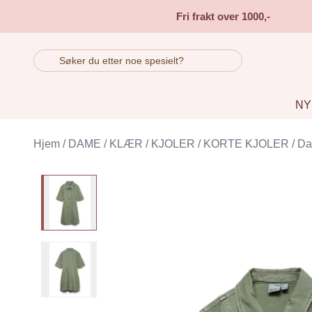
Skip to main content
Fri frakt over 1000,-
NY
Hjem
/
DAME
/
KLÆR
/
KJOLER
/
KORTE KJOLER
/
Da