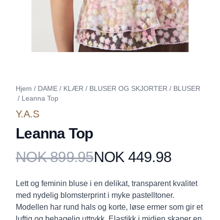
Hjem
/
DAME
/
KLÆR
/
BLUSER OG SKJORTER
/
BLUSER
/
Leanna Top
Y.A.S
Leanna Top
NOK 899.95
NOK 449.98
Produktdetaljer
Description
Lett og feminin bluse i en delikat, transparent kvalitet
med nydelig blomsterprint i myke pastelltoner.
Modellen har rund hals og korte, løse ermer som gir et
luftig og behagelig uttrykk. Elastikk i midjen skaper en