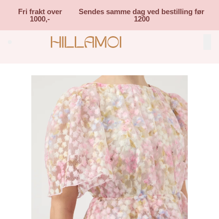
Skip to main content
Fri frakt over
Sendes samme dag ved bestilling før
1000,-
1200
Search (⌘K)