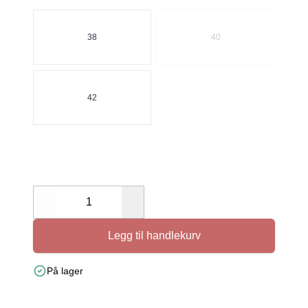
38
40
42
Decrease
Increase
Legg til handlekurv
På lager