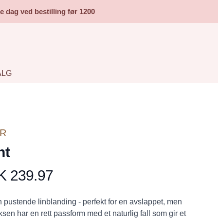
dag ved bestilling før 1200
ALG
OR
nt
 239.97
n pustende linblanding - perfekt for en avslappet, men
en har en rett passform med et naturlig fall som gir et