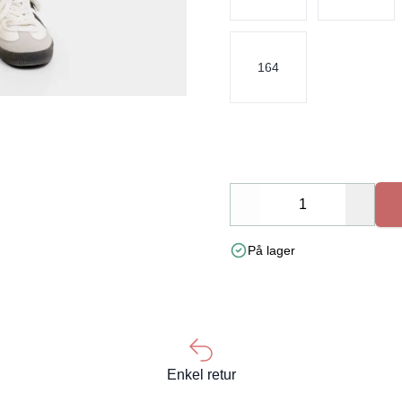
164
Decrease
Increa
På lager
Enkel retur