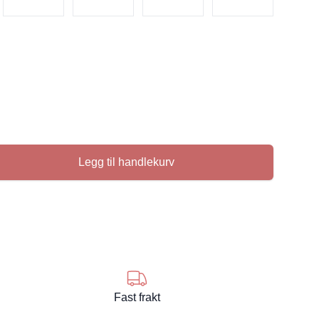
Legg til handlekurv
se
Fast frakt