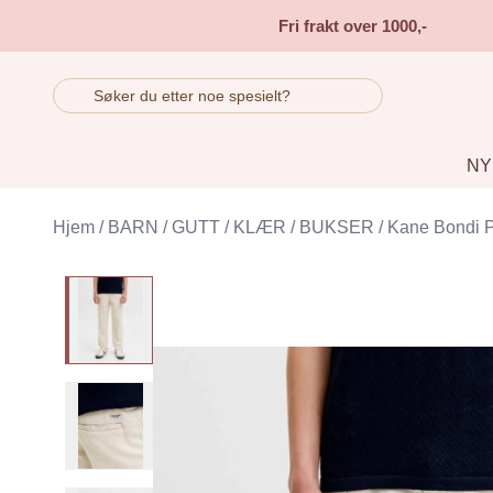
Skip to main content
Fri frakt over 1000,-
NY
Hjem
/
BARN
/
GUTT
/
KLÆR
/
BUKSER
/
Kane Bondi 