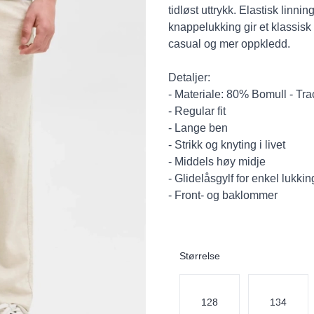
tidløst uttrykk. Elastisk linn
knappelukking gir et klassisk
casual og mer oppkledd.
Detaljer:
- Materiale: 80% Bomull - Tra
- Regular fit
- Lange ben
- Strikk og knyting i livet
- Middels høy midje
- Glidelåsgylf for enkel lukkin
- Front- og baklommer
Størrelse
Velg en Størrelse
128
134