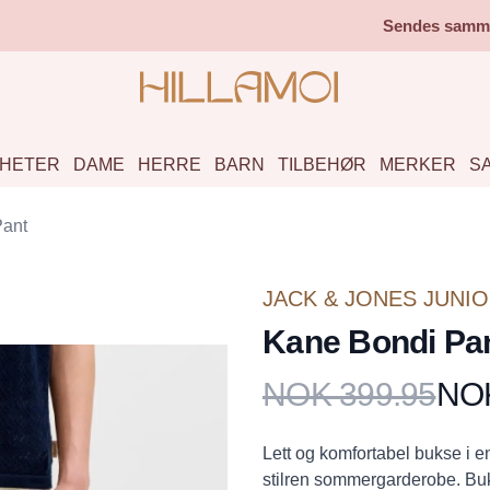
Sendes samme 
HETER
DAME
HERRE
BARN
TILBEHØR
MERKER
S
Pant
JACK & JONES JUNI
Kane Bondi Pa
NOK 399.95
NOK
Produktdetaljer
Description
Lett og komfortabel bukse i e
stilren sommergarderobe. Buks