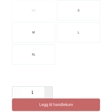
Velg en Størrelse
XS
S
M
L
XL
Decrease
Increase
Legg til handlekurv