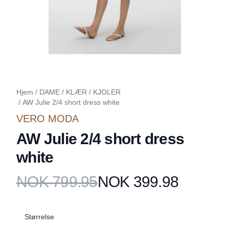
Hjem
/
DAME
/
KLÆR
/
KJOLER
/
AW Julie 2/4 short dress white
VERO MODA
AW Julie 2/4 short dress
white
NOK 799.95
NOK 399.98
Produktdetaljer
Description
Størrelse