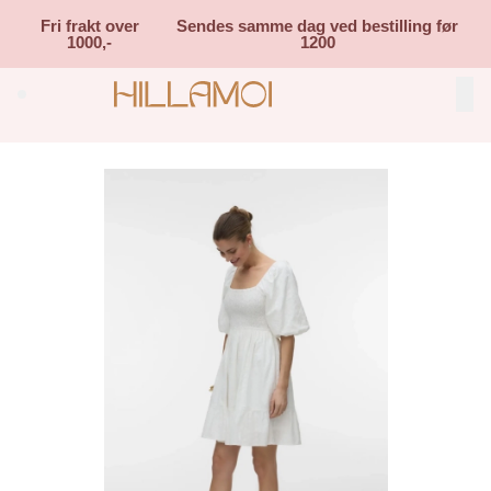
Skip to main content
Fri frakt over
Sendes samme dag ved bestilling før
1000,-
1200
Search (⌘K)