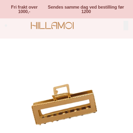
Skip to main content
Fri frakt over
Sendes samme dag ved bestilling før
1000,-
1200
Search (⌘K)