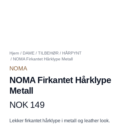
Hjem
/
DAME
/
TILBEHØR
/
HÅRPYNT
/
NOMA Firkantet Hårklype Metall
NOMA
NOMA Firkantet Hårklype
Metall
NOK 149
Produktdetaljer
Description
Lekker firkantet hårklype i metall og leather look.