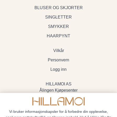
BLUSER OG SKJORTER
SINGLETTER
SMYKKER
HAARPYNT
Vilkår
Personvern
Logg inn
HILLAMOI AS
Ålingen Kjøpesenter
Myrenvegen 19, 3570 Ål
- Org.nr. 928705234
Vi bruker informasjonskapsler for å forbedre din opplevelse,